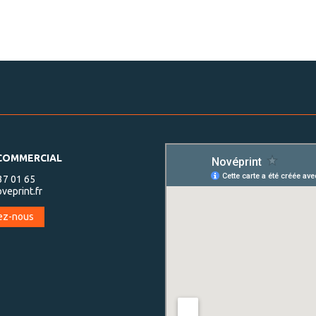
 COMMERCIAL
 37 01 65
veprint.fr
ez-nous